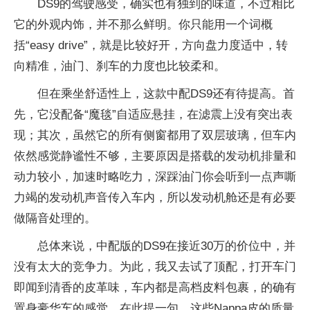
DS9的驾驶感受，确实也有独到的味道，不过相比
它的外观内饰，并不那么鲜明。你只能用一个词概
括“easy drive”，就是比较好开，方向盘力度适中，转
向精准，油门、刹车的力度也比较柔和。
但在乘坐舒适性上，这款中配DS9还有待提高。首
先，它没配备“魔毯”自适应悬挂，在滤震上没有突出表
现；其次，虽然它的所有侧窗都用了双层玻璃，但车内
依然感觉静谧性不够，主要原因是搭载的发动机排量和
动力较小，加速时略吃力，深踩油门你会听到一点声嘶
力竭的发动机声音传入车内，所以发动机舱还是有必要
做隔音处理的。
总体来说，中配版的DS9在接近30万的价位中，并
没有太大的竞争力。为此，我又去试了顶配，打开车门
即闻到清香的皮革味，车内都是高档皮料包裹，的确有
置身豪华车的感觉。在此提一句，这些Nappa皮的质量