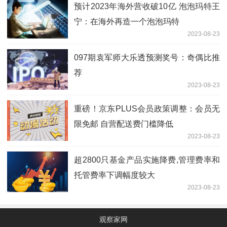
预计2023年海外营收破10亿 泡泡玛特王
宁：在海外再造一个泡泡玛特
2023-08-23
097期袁军师大乐透预测奖号：奇偶比推
荐
2023-08-23
重磅！京东PLUS会员政策调整：会员无
限免邮 自营配送费门槛降低
2023-08-23
超2800只基金产品实施降费,管理费率和
托管费率下调幅度较大
2023-08-23
观察家网