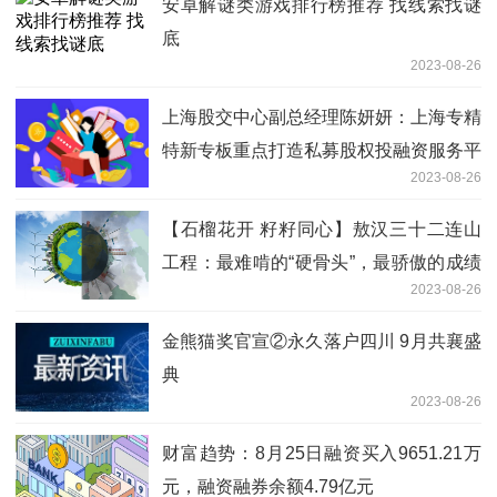
安卓解谜类游戏排行榜推荐 找线索找谜
底
2023-08-26
上海股交中心副总经理陈妍妍：上海专精
特新专板重点打造私募股权投融资服务平
2023-08-26
台
【石榴花开 籽籽同心】敖汉三十二连山
工程：最难啃的“硬骨头”，最骄傲的成绩
2023-08-26
单
金熊猫奖官宣②永久落户四川 9月共襄盛
典
2023-08-26
财富趋势：8月25日融资买入9651.21万
元，融资融券余额4.79亿元