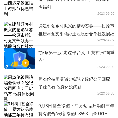
惠福利
2023-09-09
党建引领乡村振兴的精彩答卷——松原市
推进村党支部领办土地股份合作社发展纪
2023-09-09
实
“辣条第一股”走过平台期 卫龙扩张“圈重
点”
2023-09-09
周杰伦被困演唱会铁球？经纪公司回应：
子虚乌有 他身体没问题
2023-09-09
9月8日基金净值：易方达品质动能三年
持有混合A最新净值0.8553，涨0.61%