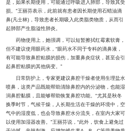
是，如果长期使用，可能通过呼吸进入肺部，导致其受
损。”王丽芬表示，此前就有患者因长期使用石蜡油滴
鼻(凡士林)，导致患者长期吸入此类脂类物质，从而引
起肺部产生脂溢性肺炎。
药物使用上，她强调，可以短暂擦拭红霉素软膏，
但不建议使用眼药水，“眼药水不同于专科的滴鼻液，
有可能导致鼻腔粘膜的损伤，加重鼻炎症状，甚至会引
起鼻腔粘膜的其他病变。”
日常防护上，专家更建议鼻腔干燥者使用生理盐水
喷鼻，这类产品既能帮助清除鼻腔内的分泌物，也能湿
润鼻腔黏膜，且能够帮助恢复鼻腔功能。“尤其是秋冬
换季时节，气候干燥，人长期生活在干燥的环境中，空
气中的湿度低，也会导致鼻腔水分流失，在室内大家可
以使用加湿器改善。”王丽芬说，“此外，饮食上避免过
于油腻、辛辣刺激，应增加维生素A、B、C等营养物质