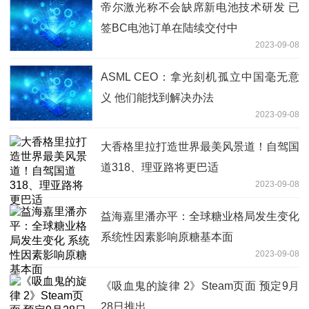
帝尔激光称不会缺席新电池技术研发 已
签BC电池订单在陆续交付中
2023-09-08
ASML CEO：拿光刻机孤立中国毫无意
义 他们能找到解决办法
2023-09-08
大香格里拉打造世界最美风景道！自驾国
道318、理亚路将更巴适
2023-09-08
益海嘉里潘亦平：全球糖业格局发生变化
系统性因素影响原糖基本面
2023-09-08
《吸血鬼的旋律 2》Steam页面 预定9月
28日推出