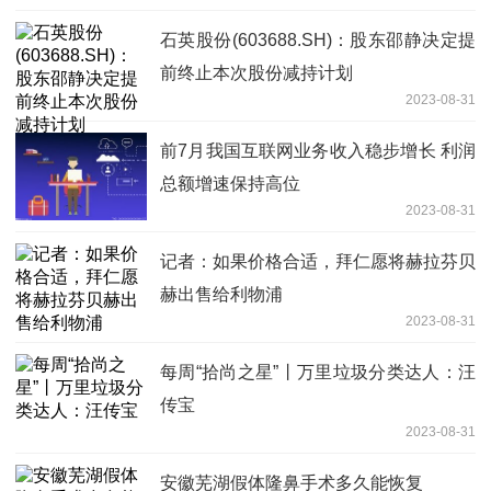
石英股份(603688.SH)：股东邵静决定提
前终止本次股份减持计划
2023-08-31
前7月我国互联网业务收入稳步增长 利润
总额增速保持高位
2023-08-31
记者：如果价格合适，拜仁愿将赫拉芬贝
赫出售给利物浦
2023-08-31
每周“拾尚之星”丨万里垃圾分类达人：汪
传宝
2023-08-31
安徽芜湖假体隆鼻手术多久能恢复