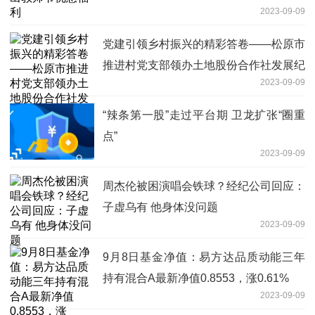
2023-09-09
党建引领乡村振兴的精彩答卷——松原市
推进村党支部领办土地股份合作社发展纪
2023-09-09
实
“辣条第一股”走过平台期 卫龙扩张“圈重
点”
2023-09-09
周杰伦被困演唱会铁球？经纪公司回应：
子虚乌有 他身体没问题
2023-09-09
9月8日基金净值：易方达品质动能三年
持有混合A最新净值0.8553，涨0.61%
2023-09-09