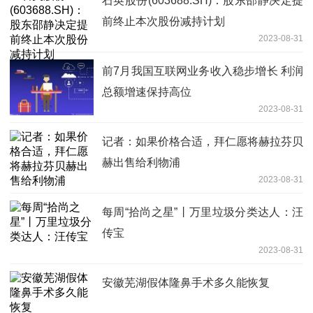
石英股份(603688.SH)：股东邵静决定提
前终止本次股份减持计划
2023-08-31
前7月我国互联网业务收入稳步增长 利润
总额增速保持高位
2023-08-31
记者：如果价格合适，拜仁愿将赫拉芬贝
赫出售给利物浦
2023-08-31
每周“拾尚之星”丨万里垃圾分类达人：汪
传宝
2023-08-31
安徽芜湖假体隆鼻手术多久能恢复