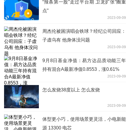
“辣条第一股”走过平台期 卫龙扩张“圈重
点”
2023-09-09
周杰伦被困演唱会铁球？经纪公司回应：
子虚乌有 他身体没问题
2023-09-09
9月8日基金净值：易方达品质动能三年
持有混合A最新净值0.8553，涨0.61%
2023-09-09
怎么发烧38度以上 怎么发烧
2023-09-09
体型更小巧，使用场景更灵活，小电新能
源 13300 电芯