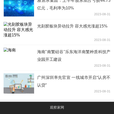
雅居乐集团：上半年股东应占亏损44.75
亿元，毛利率为10%
2023-08-31
光刻胶板块异动拉升 容大感光涨超15%
2023-08-31
海南"南繁硅谷"乐东海洋南繁种质科技产
业园开工建设
2023-08-31
广州深圳率先官宣 一线城市开启“认房不
认贷”
2023-08-31
观察家网