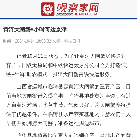
黄河大闸蟹6小时可达京津
时间：2024-10-14 18:03:32 来源：科技日报
记者10月11日获悉，为了让黄河大闸蟹尽快送达
客户，国铁太原局和中铁快运太原分公司全力打造“高
铁+生鲜”助农模式，推出大闸蟹高铁快运服务。
山西省运城市临猗县是黄河大闸蟹的重要产区，目
前当地大闸蟹进入盛产期。临猗县地处黄河岸边，有近
万亩黄河滩涂，水草丰茂、气候良好，为大闸蟹养殖提
供了优越条件。在临猗县水产养殖基地内，蟹农们一大
早便开始捕捞大闸蟹，准备运往周边城市。
临猗县养殖基地负责人刘治蝈介绍，当地出产的黄