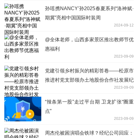
孙瑶携NANCY’孙2025春夏系列“洛神赋·
期冀”亮相中国国际时装周
2024-09-12
@全体老师，山西多家景区推出教师节优
惠福利
2023-09-09
党建引领乡村振兴的精彩答卷——松原市
推进村党支部领办土地股份合作社发展纪
2023-09-09
实
“辣条第一股”走过平台期 卫龙扩张“圈重
点”
2023-09-09
周杰伦被困演唱会铁球？经纪公司回应：