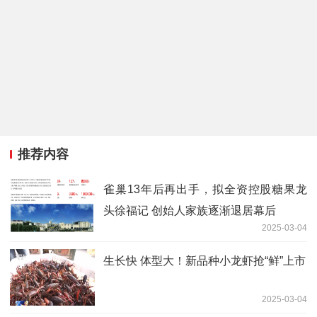
推荐内容
雀巢13年后再出手，拟全资控股糖果龙
头徐福记 创始人家族逐渐退居幕后
2025-03-04
生长快 体型大！新品种小龙虾抢“鲜”上市
2025-03-04