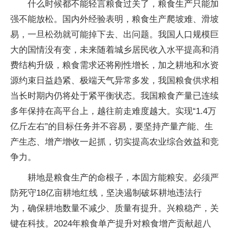
什么时候都不能轻言粮食过关了，粮食生产只能加
强不能放松。国内外经验表明，粮食生产爬坡难、滑坡
易，一旦松劲就可能掉下去、出问题。我国人口规模巨
大的国情没有变，未来随着城乡居民收入水平提高和消
费结构升级，粮食需求还将刚性增长，加之耕地和水资
源约束日益趋紧、极端天气异常多发，我国粮食供求相
当长时期内仍将处于紧平衡状态。我国粮食产量已连续
多年保持在高平台上，越往前走难度越大。实现“1.4万
亿斤左右”的目标任务并不容易，要坚持产量产能、生
产生态、增产增收一起抓，切实提高农业综合效益和竞
争力。
耕地是粮食生产的命根子，本固方能粮安。必须严
防死守18亿亩耕地红线，坚决遏制破坏耕地违法行
为，确保耕地数量不减少、质量有提升。兴粮稳产，关
键在科技。2024年粮食单产提升对粮食增产贡献超八