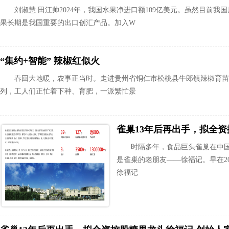
刘淑慧 田江帅2024年，我国水果净进口额109亿美元。虽然目前
果长期是我国重要的出口创汇产品。加入W
“集约+智能” 辣椒红似火
春回大地暖，农事正当时。走进贵州省铜仁市松桃县牛郎镇辣椒育苗
列，工人们正忙着下种、育肥，一派繁忙景
时隔多年，食品巨头雀巢在中
是雀巢的老朋友——徐福记。早在20
徐福记