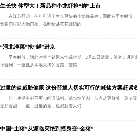
生长快 体型大！新品种小龙虾抢“鲜”上市
在江苏盱眙，今年引进了生长更快的小龙虾品种，因此在早春时节，
食客们可以大饱口福。在盱眙县黄花塘镇的
“河北净菜”抢“鲜”进京
早春时节，河北净菜产销迎来忙碌时期。2月25日清晨，笔者走进
场看到，一批批从本地采摘的香菜、菠菜
过量的盐威胁健康 这份普通人切实可行的减盐方案赶紧
盐，生活中必不可少的调味料。清水炖羊肉，加点盐更鲜美，菠萝等
更加香甜……但，过量的盐，也威胁着人们...
中国“土猪”从濒临灭绝到摇身变“金猪”