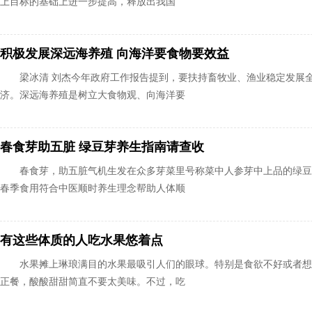
上目标的基础上进一步提高，释放出我国
积极发展深远海养殖 向海洋要食物要效益
梁冰清 刘杰今年政府工作报告提到，要扶持畜牧业、渔业稳定发展
济。深远海养殖是树立大食物观、向海洋要
春食芽助五脏 绿豆芽养生指南请查收
春食芽，助五脏气机生发在众多芽菜里号称菜中人参芽中上品的绿豆
春季食用符合中医顺时养生理念帮助人体顺
有这些体质的人吃水果悠着点
水果摊上琳琅满目的水果最吸引人们的眼球。特别是食欲不好或者想
正餐，酸酸甜甜简直不要太美味。不过，吃