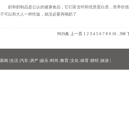
奶和奶制品是公认的健康食品，它们富含钙和优质蛋白质，营养价值
子可以和大人一样吃饭，就没必要再喝奶了
9929条
上一页
1
2
3
4
5
6
7
8
9
10
..
398
新闻 |
生活 |
汽车 |
房产 |
娱乐 |
时尚 |
教育 |
文化 |
体育 |
财经 |
旅游 |