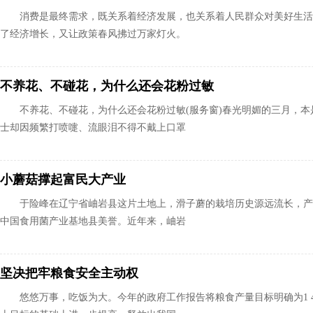
消费是最终需求，既关系着经济发展，也关系着人民群众对美好生活
了经济增长，又让政策春风拂过万家灯火。
不养花、不碰花，为什么还会花粉过敏
不养花、不碰花，为什么还会花粉过敏(服务窗)春光明媚的三月，
士却因频繁打喷嚏、流眼泪不得不戴上口罩
小蘑菇撑起富民大产业
于险峰在辽宁省岫岩县这片土地上，滑子蘑的栽培历史源远流长，产
中国食用菌产业基地县美誉。近年来，岫岩
坚决把牢粮食安全主动权
悠悠万事，吃饭为大。今年的政府工作报告将粮食产量目标明确为1 4