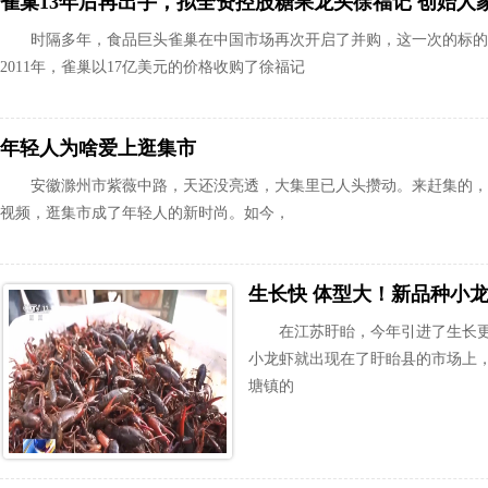
雀巢13年后再出手，拟全资控股糖果龙头徐福记 创始人
时隔多年，食品巨头雀巢在中国市场再次开启了并购，这一次的标的
2011年，雀巢以17亿美元的价格收购了徐福记
年轻人为啥爱上逛集市
安徽滁州市紫薇中路，天还没亮透，大集里已人头攒动。来赶集的，
视频，逛集市成了年轻人的新时尚。如今，
生长快 体型大！新品种小龙
在江苏盱眙，今年引进了生长
小龙虾就出现在了盱眙县的市场上
塘镇的