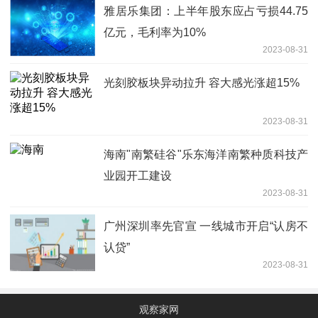
雅居乐集团：上半年股东应占亏损44.75
亿元，毛利率为10%
2023-08-31
光刻胶板块异动拉升 容大感光涨超15%
2023-08-31
海南"南繁硅谷"乐东海洋南繁种质科技产
业园开工建设
2023-08-31
广州深圳率先官宣 一线城市开启“认房不
认贷”
2023-08-31
观察家网